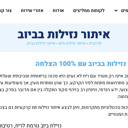
מים
לקוחות ממליצים
אודות
אזורי שירות
צור קש
איתור נזילות בביוב
דף הבית
»
איתור נזילות מים
»
איתור נזילות בביוב
ילות בביוב עם 100% הצלחה
וב אינה רק מטרד עם ריח לא נעים היא סכנה בריאותית וסביבתית שעלו
ב מתרחשות מתחת לפני הקרקע, כך שהן נסתרות מעין, אך משפיעות על כ
ועי, ידע הנדסי, וניסיון רב בזיהוי מקור התקלה בין אם מדובר בסדק ב
חוצה.
כות טכנולוגיות מתקדמות, ניתן לבצע איתור נזילות תת קרקעיות גם בצנ
 המגורים.
נזילת ביוב גורמת לריח, רטיבות