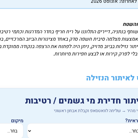
אחרונה: אוגוסט 2026
מהשטח
שותף בנתניה, דיירים התלוננו על ריח חריף בחדר המדרגות וכתמי רטיבו
מצעות מצלמה סיבית חשפה סדק באחד מצינורות הביוב המרכזיים, בעומק של
תור נזילות בביוב מדויק, ניתן היה לפתוח את הרצפה בנקודה ממוקדת ב
לי לפרק קירות או לבצע חפירות מיותרות.
לאיתור הנזילה
תור חדירת מי גשמים / רטיבות
י מהיר → שליחה לוואטסאפ וקבלת אבחון ראשוני
ראית?
מיקום