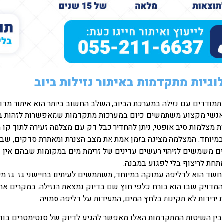
וגיות מתקדמות באיתור נזילות ביוב
מודדים עם נזילה במערכת הביוב, השלב החשוב ביותר הוא איתור מדו
אנשי מקצוע משתמשים כיום במערכות מתקדמות שמאפשרות לזהות בד
 מצלמות סיב אופטי, ניתן להחדיר כבל דק עם מצלמה זעירה לתוך קו ה
במיוחד. המצלמה מציגה בזמן אמת את מצב הצנרת ומאתרת סדקים, שביר
 משמשים לזיהוי רעשים עדינים של זרימת מים במקומות שבהם אין גישה
תחת לריצוף בלי לפגוע במבנה.
שד הוא לדליפה עמוקה במיוחד, משתמשים לעיתים בחיישני גז. גז מיו
מדויק שבו הוא בורח כלפי חוץ שם בדיוק נמצאת הנזילה. במקרים אח
ירידות לא תקינות בלחץ המים, המעידות על דליפה סמויה.
בין השיטות המתקדמות האלו מאפשר להגיע לדיוק של סנטימטרים בודדי