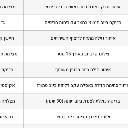
איתור סדק בצנרת ביוב ראשית בבית פרטי
מצלמה תר
בדיקת ביוב חיצוני בחצר עם ריחות חריפים
גז 
איתור נזילה מתחת לריצוף השירותים
חיישן ק
צילום קו ביוב באורך 15 מטר
מצלמת סי
איתור נזילת ביוב בבניין משותף
בדיקת ל
יתור סתימה חוזרת באסלה עקב דליפת ביוב סמויה
אקוסטיק
בדיקה כוללת לצנרת ביוב ישנה (30 שנה)
מצלמה ר
איתור פיצוץ בצינור ביוב בחצר
גז הליו