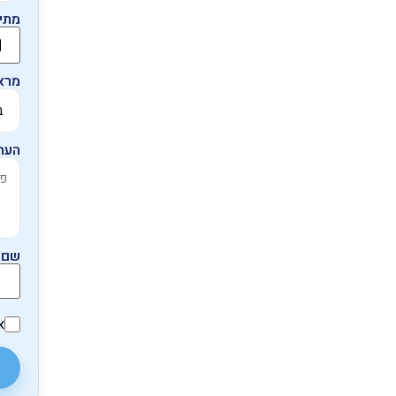
מתי
מרא
הער
שם 
א
ש