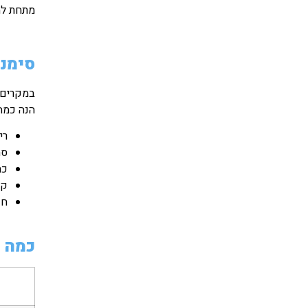
מתחת לחצ
סימני
במקרים ר
הנה כמה
רי
סת
כת
קר
חש
כמה ע