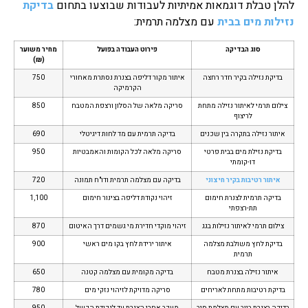
להלן טבלת דוגמאות אמיתיות לעבודות שבוצעו בתחום
בדיקת
נזילות מים בבית
עם מצלמה תרמית:
סוג הבדיקה
פירוט העבודה בפועל
מחיר משוער
(₪)
בדיקת נזילה בקיר חדר רחצה
איתור מקור דליפה בצנרת נסתרת מאחורי
750
הקרמיקה
צילום תרמי לאיתור נזילה מתחת
סריקה מלאה של הסלון ורצפת המטבח
850
לריצוף
איתור נזילה בתקרה בין שכנים
בדיקה תרמית עם מד לחות דיגיטלי
690
בדיקת נזילת מים בבית פרטי
סריקה מלאה לכל הקומות והאמבטיות
950
דו-קומתי
איתור רטיבות בקיר חיצוני
בדיקה עם מצלמה תרמית ודו"ח תמונה
720
בדיקה תרמית לצנרת חימום
זיהוי נקודת דליפה בצינור חימום
1,100
תת-רצפתי
צילום תרמי לאיתור נזילות בגג
זיהוי מוקדי חדירת מי גשמים דרך האיטום
870
בדיקת לחץ משולבת מצלמה
איתור ירידת לחץ בקו מים ראשי
900
תרמית
איתור נזילה בצנרת מטבח
בדיקה מקומית עם מצלמה קטנה
650
בדיקת רטיבות מתחת לאריחים
סריקה מדויקת לזיהוי נזקי מים
780
בדיקה בצנרת ביוב עם מצלמת סיב
מעקב אחרי הצנרת עד לנקודת הכשל
950