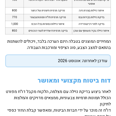
אופטי
איתור נזילות בצנרת גינה
סריקה תרמית חיצונית של החצר
800
בדיקת נזילות בקירות גבס
סריקה תרמית ודו"ח תמונות צבעוני
770
בדיקה לפני רכישת דירה
איתור נזילות נסתרות בכל הנכס
1,000
איתור נזילה בקיר משותף עם שכן
בדיקה תרמית דו-צדדית לשני הנכסים
850
המחירים המוצגים בטבלה הינם הערכה בלבד, ויכולים להשתנות
בהתאם למצב הצבע, סוג הציפוי ומורכבות העבודה.
עודכן לאחרונה: אוגוסט 2026
דוח ביטוח מקצועי ומאושר
לאחר ביצוע בדיקת נזילה עם מצלמה, הלקוח מקבל דו"ח מפורט
הכולל תמונות תרמיות צבעוניות, ממצאים מדויקים והמלצות
לתיקון.
דו"ח זה מוכר על ידי חברות הביטוח, ומאפשר קבלת החזר כספי