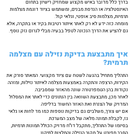
בדרך כלל מדובר באיש מקצוע שמחזיק רישיון בתחום
האינסטלציה או הנדסת מבנים, ומשתמש בציוד דוגמת מצלמות
תרמיות, מצלמות סיב אופטי, וגלאי קול.
מומחה כזה ידע לא רק לאתר איתור רטיבות בקיר או בתקרה, אלא
גם להציע את הדרך הנכונה לטפל בבעיה מבלי לגרום נזק נוסף.
איך מתבצעת בדיקת נזילה עם מצלמה
תרמית?
התהליך מתחיל בהגעה לשטח עם ציוד מקצועי. המאתר סורק את
הקירות, הרצפה והתקרה באמצעות מצלמה לאיתור נזילות, ומזהה
נקודות בהן הטמפרטורה שונה מהאזור שמסביבה.
לאחר מכן, מתבצעת השוואה בין הנתונים כדי לאתר את המסלול
המדויק של הצנרת ואת האזור החשוד בדליפה.
אם יש צורך, משלבים גם בדיקות נוספות כמו מד לחות או גלאי
גז, לקבלת תמונה מלאה של מצב המערכת.
בסיומו של התהליך, מתקבל דו"ח מדויק הכולל תמונות תרמיות,
הסבר מפורט על מקור הנזילה והמלצות לתיקון.