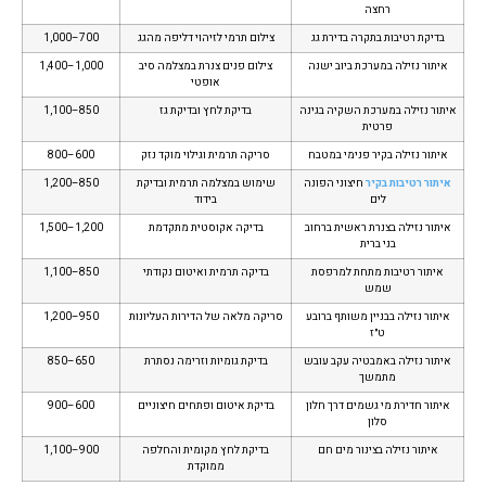
רחצה
בדיקת רטיבות בתקרה בדירת גג
צילום תרמי לזיהוי דליפה מהגג
700–1,000
איתור נזילה במערכת ביוב ישנה
צילום פנים צנרת במצלמה סיב
1,000–1,400
אופטי
איתור נזילה במערכת השקיה בגינה
בדיקת לחץ ובדיקת גז
850–1,100
פרטית
איתור נזילה בקיר פנימי במטבח
סריקה תרמית וגילוי מוקד נזק
600–800
איתור רטיבות בקיר
חיצוני הפונה
שימוש במצלמה תרמית ובדיקת
850–1,200
לים
בידוד
איתור נזילה בצנרת ראשית ברחוב
בדיקה אקוסטית מתקדמת
1,200–1,500
בני ברית
איתור רטיבות מתחת למרפסת
בדיקה תרמית ואיטום נקודתי
850–1,100
שמש
איתור נזילה בבניין משותף ברובע
סריקה מלאה של הדירות העליונות
950–1,200
ט״ז
איתור נזילה באמבטיה עקב עובש
בדיקת גומיות וזרימה נסתרת
650–850
מתמשך
איתור חדירת מי גשמים דרך חלון
בדיקת איטום ופתחים חיצוניים
600–900
סלון
איתור נזילה בצינור מים חם
בדיקת לחץ מקומית והחלפה
900–1,100
ממוקדת