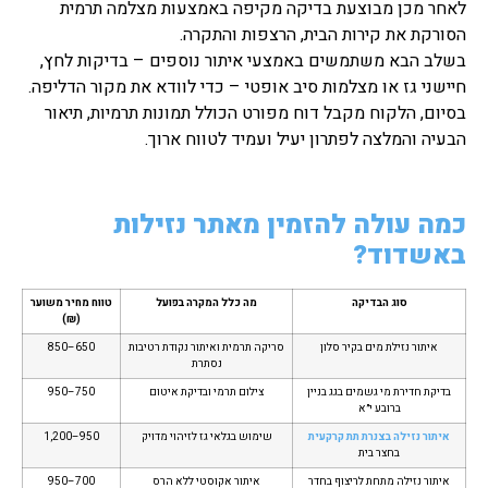
לאחר מכן מבוצעת בדיקה מקיפה באמצעות מצלמה תרמית
הסורקת את קירות הבית, הרצפות והתקרה.
בשלב הבא משתמשים באמצעי איתור נוספים – בדיקות לחץ,
חיישני גז או מצלמות סיב אופטי – כדי לוודא את מקור הדליפה.
בסיום, הלקוח מקבל דוח מפורט הכולל תמונות תרמיות, תיאור
הבעיה והמלצה לפתרון יעיל ועמיד לטווח ארוך.
כמה עולה להזמין מאתר נזילות
באשדוד?
סוג הבדיקה
מה כלל המקרה בפועל
טווח מחיר משוער
(₪)
איתור נזילת מים בקיר סלון
סריקה תרמית ואיתור נקודת רטיבות
650–850
נסתרת
בדיקת חדירת מי גשמים בגג בניין
צילום תרמי ובדיקת איטום
750–950
ברובע י״א
איתור נזילה בצנרת תת קרקעית
שימוש בגלאי גז לזיהוי מדויק
950–1,200
בחצר בית
איתור נזילה מתחת לריצוף בחדר
איתור אקוסטי ללא הרס
700–950