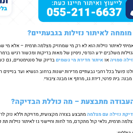
מומחה לאיתור נזילות בגבעתיים?
מיתי לאיתור נזילות הוא לא רק מי שמחזיק מצלמה תרמית – אלא מי ש
זילות משלבים ידע הנדסי, ניסיון של מאות בדיקות ומכשור רגיש ברמה ג
זילה סמויה
או
איתור חדירת מי גשמים
בדיוק של סנטימטרים, גם כשמ
נו פועל בכל רחבי גבעתיים מדירות ישנות ברחוב הנשיא ועד בניינים
מבנה: בית פרטי, דירת גג, מרתף או מבנה ציבורי.
העבודה מתבצעת – מה כוללת הבדיקה?
יקת נזילה עם מצלמה
מתבצע בצורה מקצועית, מדויקת וללא נזק לרכו
למה תרמית, גלאי קול מתקדם, מד לחות וחיישני גז לאיתור נזילות תת ק
כוללים: