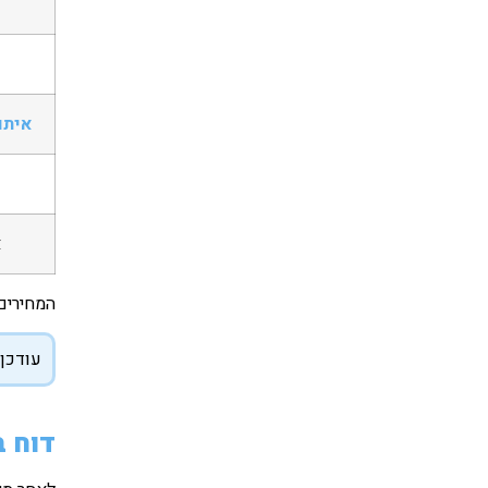
איתו
א
המחירים
עודכן ל
דוח ב