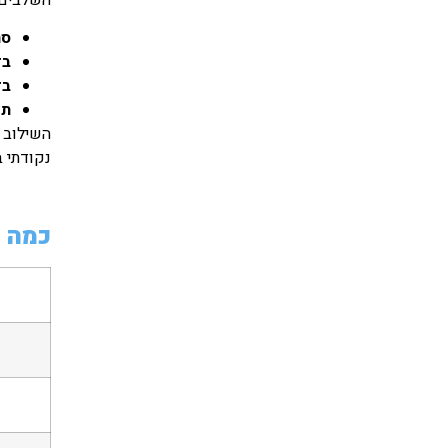
סר
בד
בד
תי
השילוב 
נקודתי 
כמה ע