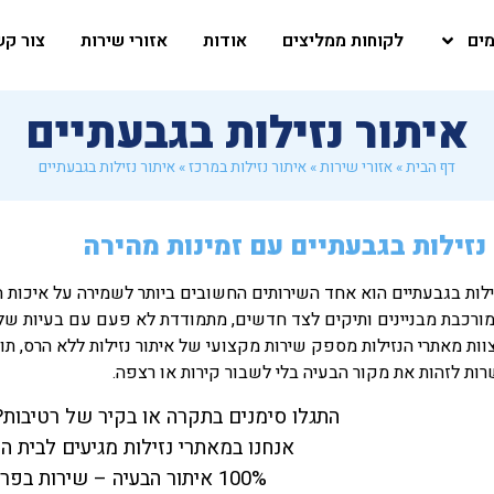
מים
לקוחות ממליצים
אודות
אזורי שירות
צור קש
איתור נזילות בגבעתיים
דף הבית
»
אזורי שירות
»
איתור נזילות במרכז
»
איתור נזילות בגבעתיים
 נזילות בגבעתיים עם זמינות מהירה
ילות בגבעתיים הוא אחד השירותים החשובים ביותר לשמירה על איכות ה
ורכבת מבניינים ותיקים לצד חדשים, מתמודדת לא פעם עם בעיות של ר
צוות מאתרי הנזילות מספק שירות מקצועי של איתור נזילות ללא הרס, 
ת לזהות את מקור הבעיה בלי לשבור קירות או רצפה.
התגלו סימנים בתקרה או בקיר של רטיבות?
אנחנו במאתרי נזילות מגיעים לבית ה
100% איתור הבעיה – שירות בפריסה ארצית