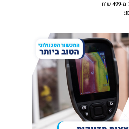
ש"ח
: