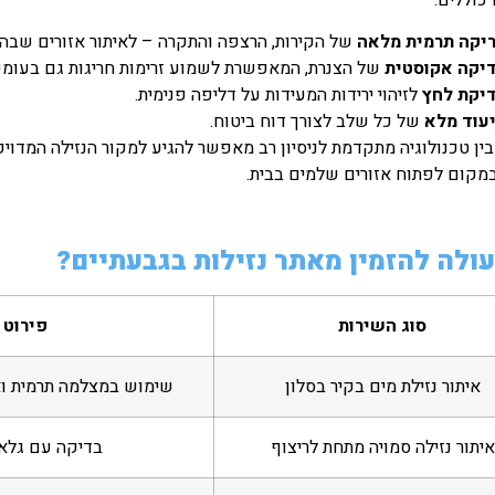
יקה תרמית מלאה
של הקירות, הרצפה והתקרה – לאיתור אזורים שבה
יקה אקוסטית
של הצנרת, המאפשרת לשמוע זרימות חריגות גם בעומק
יקת לחץ
לזיהוי ירידות המעידות על דליפה פנימית.
עוד מלא
של כל שלב לצורך דוח ביטוח.
בין טכנולוגיה מתקדמת לניסיון רב מאפשר להגיע למקור הנזילה המדוי
במקום לפתוח אזורים שלמים בבית.
ולה להזמין מאתר נזילות בגבעתיים?
סוג השירות
פירוט 
איתור נזילת מים בקיר בסלון
שימוש במצלמה תרמית ואי
איתור נזילה סמויה מתחת לריצוף
בדיקה עם גלאי 