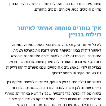
משותפים, בחדרי מדרגות ואפילו ביסודות. טיפול מהיר ואבחון
מדויק חוסכים כסף, ויכוחים ונזקים מיותרים.
איך בוחרים מומחה אמיתי לאיתור
נזילות בבניין
לא כל מי שמחזיק מצלמה תרמית הוא באמת מומחה. מומחה
לאיתור נזילות בבניין משותף נדרש להבין את מערכת הצנרת
המורכבת של המבנה, לדעת לזהות זרימת מים נסתרת ולהוציא
דוח מקצועי וברור. מאתר נזילות מיומן משתמש במכשור תרמי,
בבדיקות לחץ ובאמצעים אקוסטיים שמאפשרים לזהות דליפות
גם בעומק הקיר או מתחת לריצוף.
כאשר יש נזילת מים בבניין משותף, האחריות לעיתים נחלקת בין
דיירים שונים. לכן חשוב לעבוד עם חברה שמספקת גם דוח
ביטוח מסודר ומוכר, כדי להבטיח שכל צד יישא באחריותו. מאתרי
הנזילות מציעים שירות כולל – החל מבדיקת הצנרת, דרך איתור
נזילות במצלמה טרמית במחיר הוגן, ועד מסירת דוח רשמי