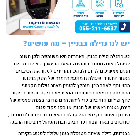
יש לנו נזילה בבניין – מה עושים?
כשמתגלה נזילה בבניין, האחריות היא משותפת ולכן חשוב
לפעול בצורה מסודרת ומהירה. הצעד הראשון הוא לבדוק אם
המים ממשיכים לזרום ולבקש מהדיירים לסגור את השיברים
באזור החשוד. פעולה זו מונעת החמרה של הנזק ברכוש
המשותף. לאחר מכן, מומלץ להזמין מאתר נזילות מקצועי
המתמחה בבניינים משותפים. הוא יבצע בדיקה תרמית, בדיקות
לחץ וצילום קווי ביוב כדי לזהות האם מדובר בצנרת פנימית של
דירה, בצנרת ראשית של הבניין או בקו ניקוז פגום.
היתרון באיתור מקצועי הוא קבלת ממצאים ברורים ודו"ח מסודר,
שחשובים מאוד עבור ועד הבית, חברת הניהול או ביטוח המבנה.
בבניינים, נזילה שאינה מטופלת בזמן עלולה לפגוע בקירות