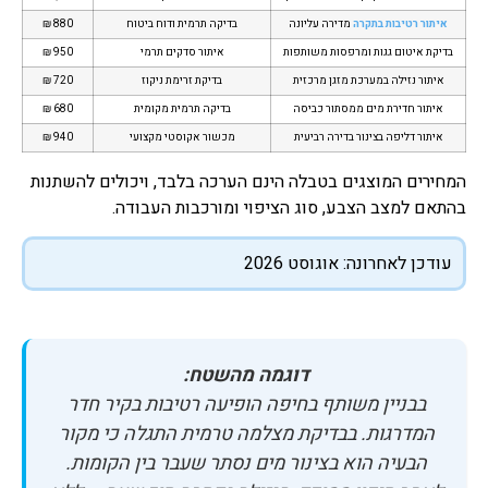
איתור רטיבות בתקרה
מדירה עליונה
בדיקה תרמית ודוח ביטוח
880 ₪
בדיקת איטום גגות ומרפסות משותפות
איתור סדקים תרמי
950 ₪
איתור נזילה במערכת מזגן מרכזית
בדיקת זרימת ניקוז
720 ₪
איתור חדירת מים ממסתור כביסה
בדיקה תרמית מקומית
680 ₪
איתור דליפה בצינור בדירה רביעית
מכשור אקוסטי מקצועי
940 ₪
המחירים המוצגים בטבלה הינם הערכה בלבד, ויכולים להשתנות
בהתאם למצב הצבע, סוג הציפוי ומורכבות העבודה.
עודכן לאחרונה: אוגוסט 2026
דוגמה מהשטח:
בבניין משותף בחיפה הופיעה רטיבות בקיר חדר
המדרגות. בבדיקת מצלמה טרמית התגלה כי מקור
הבעיה הוא בצינור מים נסתר שעבר בין הקומות.